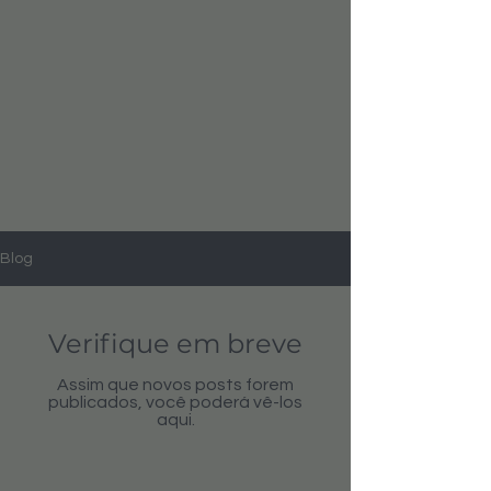
Blog
Verifique em breve
Assim que novos posts forem
publicados, você poderá vê-los
aqui.